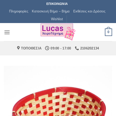
Μετάβαση
ΕΠΙΚΟΙΝΩΝΙΑ
στο
Πληροφορίες
Κατασκευή Βήμα – Βήμα
Εκθέσεις και Δράσεις
περιεχόμενο
Wishlist
0
ΤΟΠΟΘΕΣΙΑ
09:00 - 17:00
2106202134