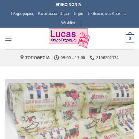
Μετάβαση
ΕΠΙΚΟΙΝΩΝΙΑ
στο
Πληροφορίες
Κατασκευή Βήμα – Βήμα
Εκθέσεις και Δράσεις
περιεχόμενο
Wishlist
0
ΤΟΠΟΘΕΣΙΑ
09:00 - 17:00
2106202134