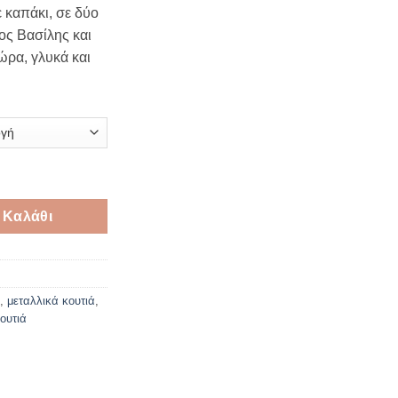
ε καπάκι, σε δύο
ιος Βασίλης και
ώρα, γλυκά και
Κυλινδρικό Κουτί 14 cm ποσότητα
 Καλάθι
,
μεταλλικά κουτιά
,
ουτιά