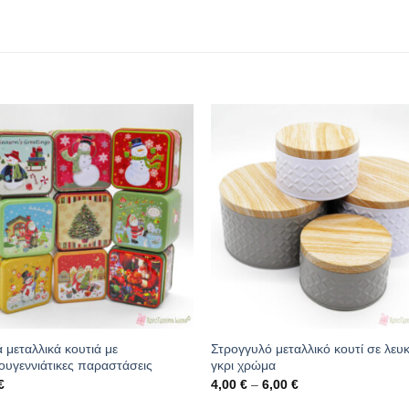
 μεταλλικά κουτιά με
Στρογγυλό μεταλλικό κουτί σε λευ
ουγεννιάτικες παραστάσεις
γκρι χρώμα
Price
€
4,00
€
–
6,00
€
range:
4,00 €