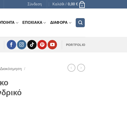
Σύνδεση
Καλάθι /
0,00
€
0
ΟΠΟΙΗΤΑ
ΕΠΟΧΙΑΚΑ
ΔΙΑΦΟΡΑ
PORTFOLIO
 Διακόσμηση
/
ικο
νδρικό