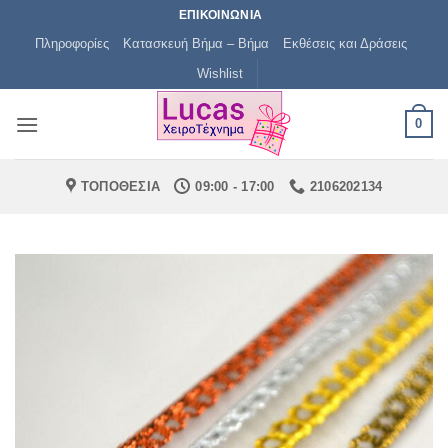
Μετάβαση
ΕΠΙΚΟΙΝΩΝΙΑ
στο
Πληροφορίες
Κατασκευή Βήμα – Βήμα
Εκθέσεις και Δράσεις
περιεχόμενο
Wishlist
0
ΤΟΠΟΘΕΣΙΑ
09:00 - 17:00
2106202134