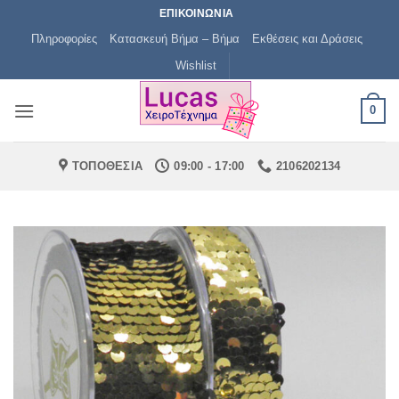
Μετάβαση
ΕΠΙΚΟΙΝΩΝΙΑ
στο
Πληροφορίες
Κατασκευή Βήμα – Βήμα
Εκθέσεις και Δράσεις
περιεχόμενο
Wishlist
0
ΤΟΠΟΘΕΣΙΑ
09:00 - 17:00
2106202134