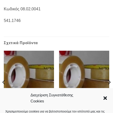
Κωδικός 08.02.0041
541.1746
Σχετικά Προϊόντα
Διαχείριση Συγκατάθεσης
Cookies
Σελοτέιπ 19*33mm
Σελοτέιπ 19*33mm set8
1,80
€
9,90
€
Χρησιμοποιούμε cookies για να βελτιστοποιούμε τον ιστότοπό μας και τις