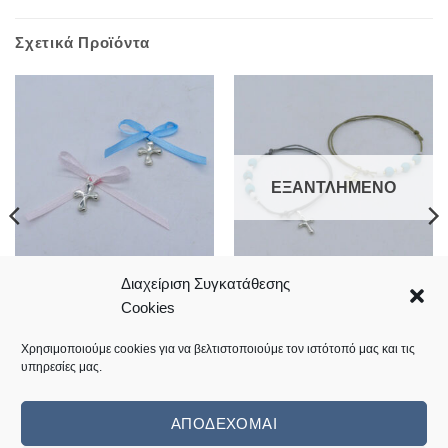
Σχετικά Προϊόντα
ΕΞΑΝΤΛΗΜΈΝΟ
Διαχείριση Συγκατάθεσης
Μαρτυρικά βάπτισης με σατέν
Μαρτυρικά βραχιολάκια
Cookies
φιογκάκι
βάπτισης με μεταλλικό
σταυρουδάκι
0,35
€
1,05
€
Χρησιμοποιούμε cookies για να βελτιστοποιούμε τον ιστότοπό μας και τις
υπηρεσίες μας.
Κωδικός: 20.06.0021
Κωδικός: 20.06.0042
ΑΠΟΔΈΧΟΜΑΙ