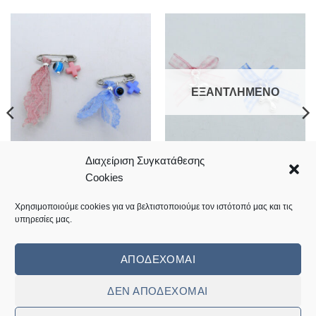
ΕΞΑΝΤΛΗΜΈΝΟ
Διαχείριση Συγκατάθεσης
Μαρτυρικά βάπτισης
Μαρτυρικά βάπτισης με καρό
Cookies
παραμάνα με δαντέλα
φιογκάκι
0,68
€
0,35
€
Χρησιμοποιούμε cookies για να βελτιστοποιούμε τον ιστότοπό μας και τις
υπηρεσίες μας.
Κωδικός: 20.06.0036
Κωδικός: 20.06.0013
ΑΠΟΔΈΧΟΜΑΙ
ΔΕΝ ΑΠΟΔΈΧΟΜΑΙ
Visa
MasterCard
Cash
Bank
Cash
On
Transfer
on