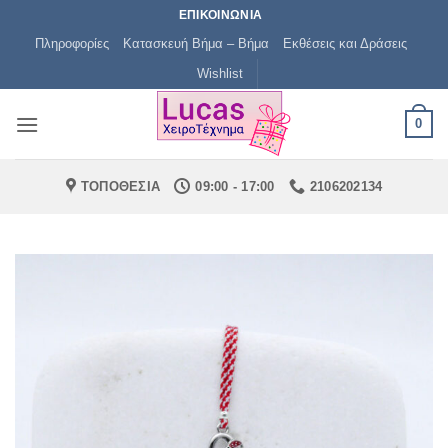
Μετάβαση
ΕΠΙΚΟΙΝΩΝΙΑ
στο
Πληροφορίες
Κατασκευή Βήμα – Βήμα
Εκθέσεις και Δράσεις
περιεχόμενο
Wishlist
0
ΤΟΠΟΘΕΣΙΑ
09:00 - 17:00
2106202134