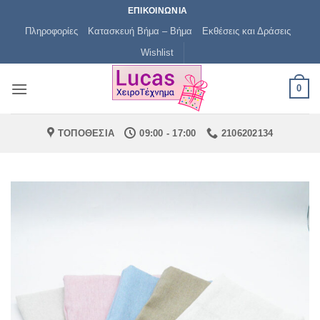
Μετάβαση
ΕΠΙΚΟΙΝΩΝΙΑ
στο
Πληροφορίες
Κατασκευή Βήμα – Βήμα
Εκθέσεις και Δράσεις
περιεχόμενο
Wishlist
0
ΤΟΠΟΘΕΣΙΑ
09:00 - 17:00
2106202134