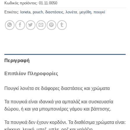
Κωδικός προϊόντος:
01.11.0050
Ετικέτες:
loneta
,
pouch
,
διαστάσεις
,
λονέτα
,
μεγέθη
,
πουγκί
Περιγραφή
Επιπλέον Πληροφορίες
Πουγκί λονέτα σε διάφορες διαστάσεις και χρώματα
Τα πουγκιά είναι ιδανικά για αμπαλάζ και συσκευασία
δώρου, ή και για μπομπονιέρες γάμου και βάπτισης.
Τα πουγκιά δεν έχουν κορδόνι. Τα διαθέσιμα χρώματα είναι:
κόκκινο, λευκό, μπεζ, μπλε, ροζ και γαλάζιο