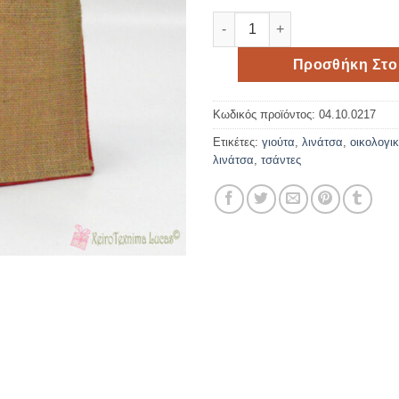
Μπεζ και κόκκινο τσαντάκι λι
Προσθήκη Στο
Κωδικός προϊόντος:
04.10.0217
Ετικέτες:
γιούτα
,
λινάτσα
,
οικολογικ
λινάτσα
,
τσάντες