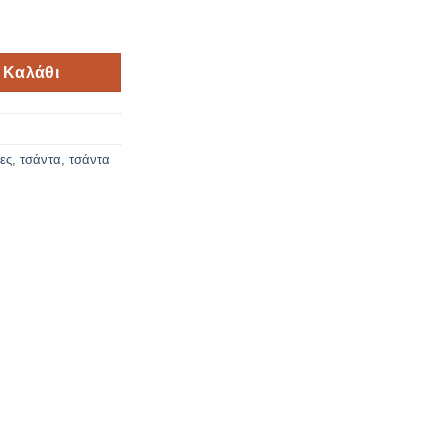
νάτσα ποσότητα
 Καλάθι
ες
,
τσάντα
,
τσάντα