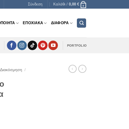
Σύνδεση
Καλάθι /
0,00
€
0
ΟΠΟΙΗΤΑ
ΕΠΟΧΙΑΚΑ
ΔΙΑΦΟΡΑ
PORTFOLIO
 Διακόσμηση
/
νο
α