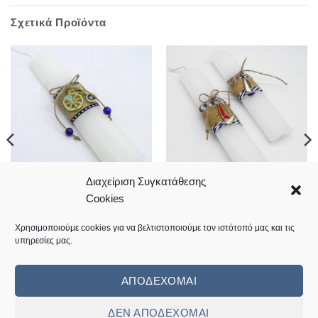
Σχετικά Προϊόντα
Διαχείριση Συγκατάθεσης
Cookies
Λαμπάδα με μεταλλικό
Λαμπάδα καραβάκι μεταλλικό
ποδήλατο
7,50
€
7,50
€
Χρησιμοποιούμε cookies για να βελτιστοποιούμε τον ιστότοπό μας και τις
υπηρεσίες μας.
Κωδικός: 10.06.0065
Κωδικός: L2022-22
ΑΠΟΔΈΧΟΜΑΙ
ΔΕΝ ΑΠΟΔΈΧΟΜΑΙ
Visa
MasterCard
Cash
Bank
Cash