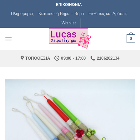
Μετάβαση
ΕΠΙΚΟΙΝΩΝΙΑ
στο
Πληροφορίες
Κατασκευή Βήμα – Βήμα
Εκθέσεις και Δράσεις
περιεχόμενο
Wishlist
0
ΤΟΠΟΘΕΣΙΑ
09:00 - 17:00
2106202134