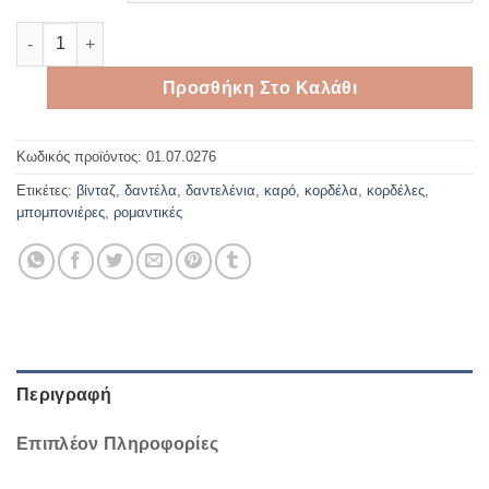
Δαντέλα με καρό κορδέλα 4cm* 9meters ποσότητα
Προσθήκη Στο Καλάθι
Κωδικός προϊόντος:
01.07.0276
Ετικέτες:
βίνταζ
,
δαντέλα
,
δαντελένια
,
καρό
,
κορδέλα
,
κορδέλες
,
μπομπονιέρες
,
ρομαντικές
Περιγραφή
Επιπλέον Πληροφορίες