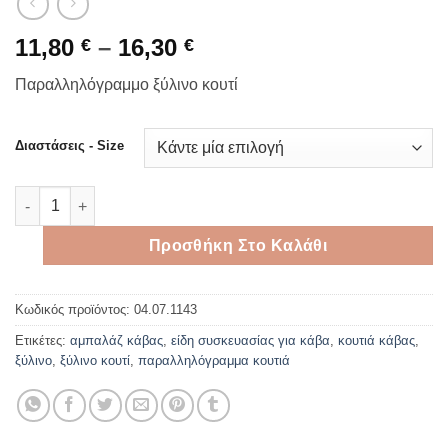
Price
11,80
–
16,30
€
€
range:
Παραλληλόγραμμο ξύλινο κουτί
11,80 €
through
16,30 €
Διαστάσεις - Size
Ξύλινη μπουκαλοθήκη με παράθυρο ποσότητα
Προσθήκη Στο Καλάθι
Κωδικός προϊόντος:
04.07.1143
Ετικέτες:
αμπαλάζ κάβας
,
είδη συσκευασίας για κάβα
,
κουτιά κάβας
,
ξύλινο
,
ξύλινο κουτί
,
παραλληλόγραμμα κουτιά