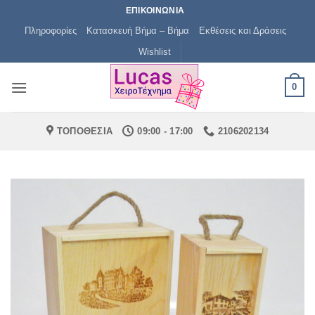
Μετάβαση
ΕΠΙΚΟΙΝΩΝΙΑ
στο
Πληροφορίες
Κατασκευή Βήμα – Βήμα
Εκθέσεις και Δράσεις
περιεχόμενο
Wishlist
0
ΤΟΠΟΘΕΣΙΑ
09:00 - 17:00
2106202134