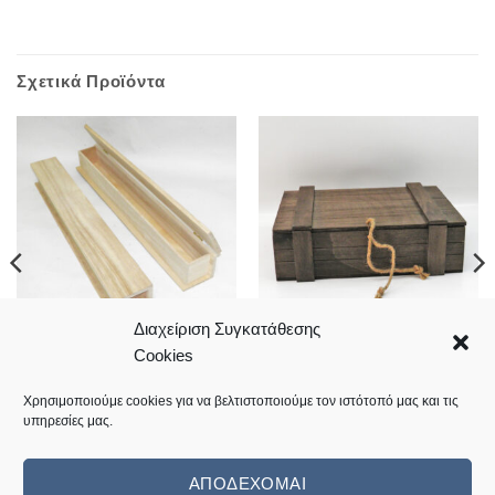
Σχετικά Προϊόντα
Διαχείριση Συγκατάθεσης
Cookies
Ξύλινο κουτί λαμπάδας
Ξύλινο κουτί 39*28*11cm
7,80
€
28,00
€
Χρησιμοποιούμε cookies για να βελτιστοποιούμε τον ιστότοπό μας και τις
υπηρεσίες μας.
Κωδικός: 04.07.0666
Κωδικός: 04.07.0691
ΑΠΟΔΈΧΟΜΑΙ