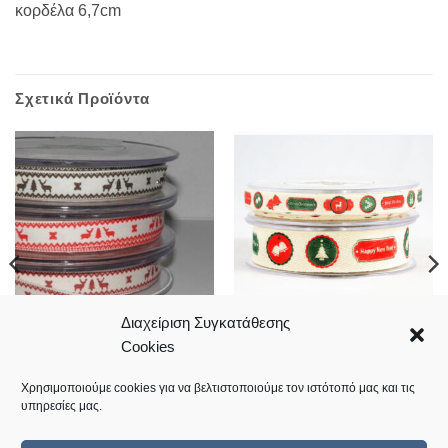
κορδέλα 6,7cm
Σχετικά Προϊόντα
Διαχείριση Συγκατάθεσης
Cookies
Κορδέλα με τάρανδους
Χριστουγεννιάτικη κορδέλα
1,5cm*18meters
2.5cm*9meters
6,60
€
6,20
€
Χρησιμοποιούμε cookies για να βελτιστοποιούμε τον ιστότοπό μας και τις
υπηρεσίες μας.
Κωδικός: 01.05.0369
Κωδικός: 01.05.0421