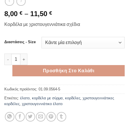
Price
8,00
–
11,50
€
€
range:
Κορδέλα με χριστουγεννιάτικα σχέδια
8,00 €
through
11,50 €
Διαστάσεις - Size
Κορδέλα με χριστουγεννιάτικα σχέδια ποσότητα
Προσθήκη Στο Καλάθι
Κωδικός προϊόντος:
01.09.0564-5
Ετικέτες:
έλατο
,
κορδέλα με σύρμα
,
κορδέλες
,
χριστουγεννιάτικες
κορδέλες
,
χριστουγεννιάτικο έλατο