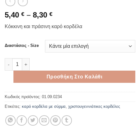
Price
5,40
–
8,30
€
€
range:
Κόκκινη και πράσινη καρό κορδέλα
5,40 €
through
8,30 €
Διαστάσεις - Size
Κόκκινη και πράσινη καρό κορδέλα ποσότητα
Προσθήκη Στο Καλάθι
Κωδικός προϊόντος:
01.09.0234
Ετικέτες:
καρό κορδέλα με σύρμα
,
χριστουγεννιάτικες κορδέλες