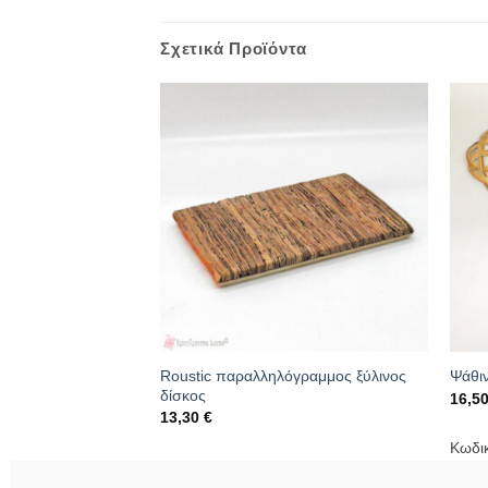
Σχετικά Προϊόντα
Roustic παραλληλόγραμμος ξύλινος
p
Ψάθιν
δίσκος
16,5
13,30
€
055
Κωδι
Κωδικός: 07.03.0539