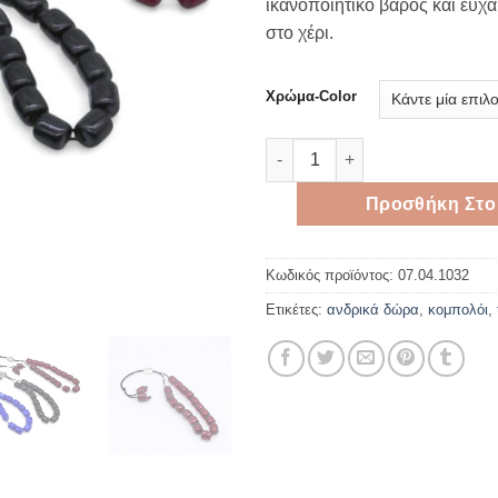
ικανοποιητικό βάρος και ευχ
στο χέρι.
Χρώμα-Color
Κομπολόι με Συνθετικές Χάντ
Προσθήκη Στο
Κωδικός προϊόντος:
07.04.1032
Ετικέτες:
ανδρικά δώρα
,
κομπολόι
,