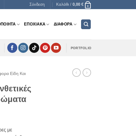
Σύνδεση
Καλάθι /
0,00
€
0
ΟΠΟΙΗΤΑ
ΕΠΟΧΙΑΚΑ
ΔΙΑΦΟΡΑ
PORTFOLIO
φορα Είδη Και
νθετικές
ρώματα
ρες με