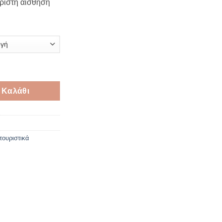
άριστη αίσθηση
ρες σε 3 Χρώματα ποσότητα
 Καλάθι
τουριστικά