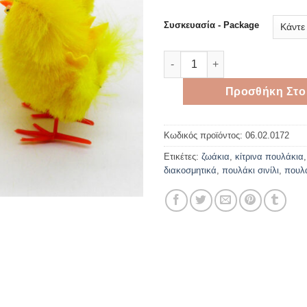
thr
16,
Συσκευασία - Package
Κίτρινα πουλάκια σινίλι 9cm 
Προσθήκη Στο
Κωδικός προϊόντος:
06.02.0172
Ετικέτες:
ζωάκια
,
κίτρινα πουλάκια
διακοσμητικά
,
πουλάκι σινίλι
,
πουλ