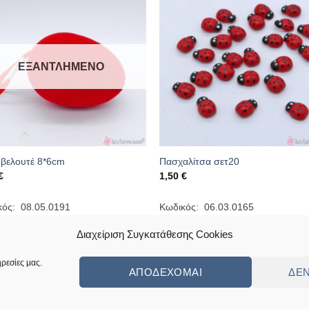
ΕΞΑΝΤΛΗΜΈΝΟ
 βελουτέ 8*6cm
Πασχαλίτσα σετ20
€
1,50
€
κός: 08.05.0191
Κωδικός: 06.03.0165
Διαχείριση Συγκατάθεσης Cookies
ρεσίες μας.
ΑΠΟΔΈΧΟΜΑΙ
ΔΕ
ς
Πολιτική Επιστροφών Κι Αλλαγών
Συχνές Ερωτήσεις – Frequently Ask