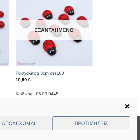
ΕΞΑΝΤΛΗΜΈΝΟ
Πασχαλίτσα 3cm σετ100
10,90
€
Κωδικός: 06.03.0445
Ν ΑΠΟΔΈΧΟΜΑΙ
ΠΡΟΤΙΜΉΣΕΙΣ
Visa
MasterCard
Cash
Bank
Cash
On
Transfer
on
ed Questions (FAQ)