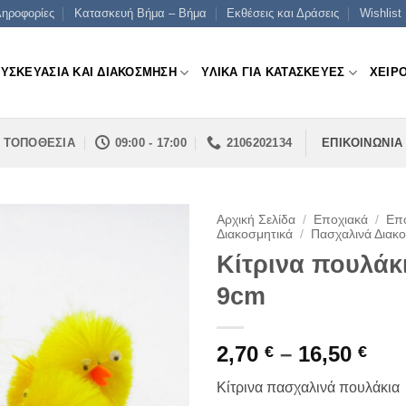
ηροφορίες
Κατασκευή Βήμα – Βήμα
Εκθέσεις και Δράσεις
Wishlist
ΣΥΣΚΕΥΑΣΙΑ ΚΑΙ ΔΙΑΚΟΣΜΗΣΗ
ΥΛΙΚΑ ΓΙΑ ΚΑΤΑΣΚΕΥΕΣ
ΧΕΙΡ
ΤΟΠΟΘΕΣΙΑ
09:00 - 17:00
2106202134
ΕΠΙΚΟΙΝΩΝΙΑ
Αρχική Σελίδα
/
Εποχιακά
/
Επο
Διακοσμητικά
/
Πασχαλινά Διακ
Κίτρινα πουλάκι
9cm
Pri
2,70
–
16,50
€
€
ran
Κίτρινα πασχαλινά πουλάκια
2,70