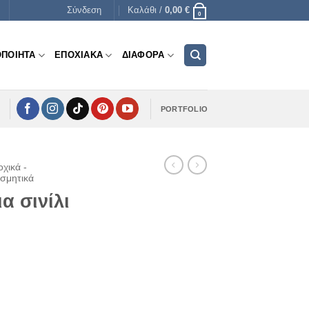
Σύνδεση
Καλάθι /
0,00
€
0
ΟΠΟΙΗΤΑ
ΕΠΟΧΙΑΚΑ
ΔΙΑΦΟΡΑ
PORTFOLIO
χικά -
οσμητικά
α σινίλι
ce
ge:
 €