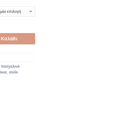
ough
50 €
ποσότητα
 Καλάθι
,
πασχαλινά
άκια
,
σινίλι