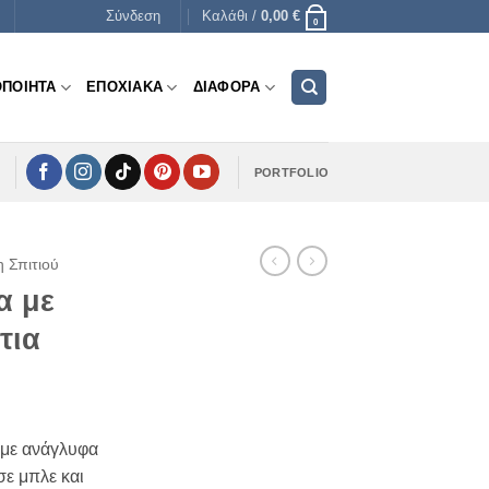
Σύνδεση
Καλάθι /
0,00
€
0
ΟΠΟΙΗΤΑ
ΕΠΟΧΙΑΚΑ
ΔΙΑΦΟΡΑ
PORTFOLIO
η Σπιτιού
α με
τια
 με ανάγλυφα
σε μπλε και