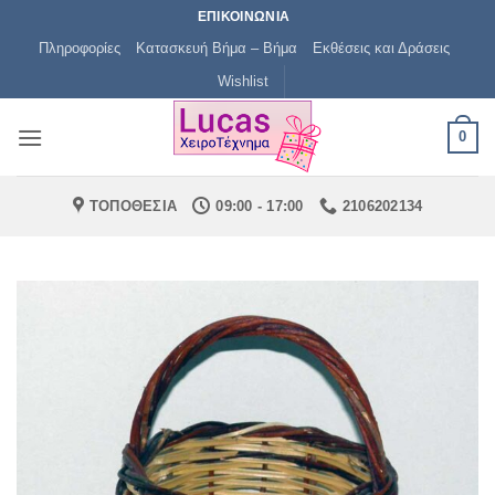
Μετάβαση
ΕΠΙΚΟΙΝΩΝΙΑ
στο
Πληροφορίες
Κατασκευή Βήμα – Βήμα
Εκθέσεις και Δράσεις
περιεχόμενο
Wishlist
0
ΤΟΠΟΘΕΣΙΑ
09:00 - 17:00
2106202134