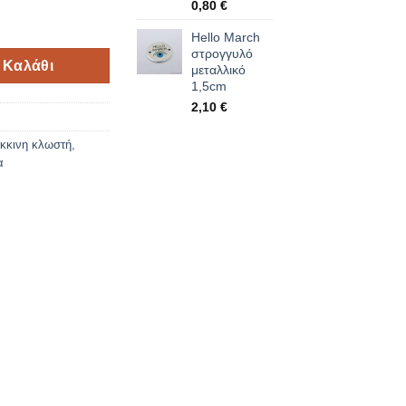
0,80
€
March ποσότητα
Hello March
στρογγυλό
 Καλάθι
μεταλλικό
1,5cm
2,10
€
κκινη κλωστή
,
α