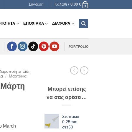
Σύνδεση
Καλάθι /
0,00
€
0
ΟΠΟΙΗΤΑ
ΕΠΟΧΙΑΚΑ
ΔΙΑΦΟΡΑ
PORTFOLIO
Χειροποίητα Είδη
ια
/
Μαρτάκια
ο Μάρτη
Μπορεί επίσης
να σας αρέσει…
Στοπακια
0.25mm
lo March
σετ50