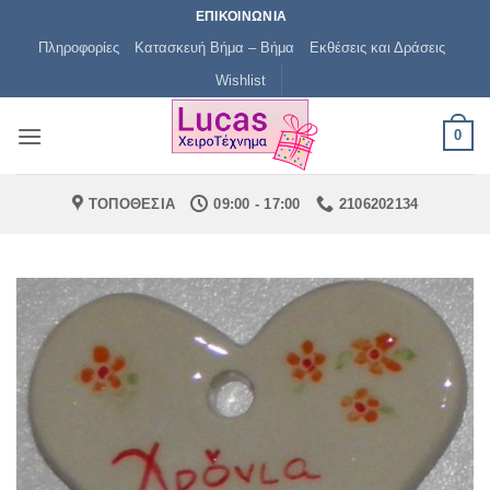
Μετάβαση
ΕΠΙΚΟΙΝΩΝΙΑ
στο
Πληροφορίες
Κατασκευή Βήμα – Βήμα
Εκθέσεις και Δράσεις
περιεχόμενο
Wishlist
0
ΤΟΠΟΘΕΣΙΑ
09:00 - 17:00
2106202134