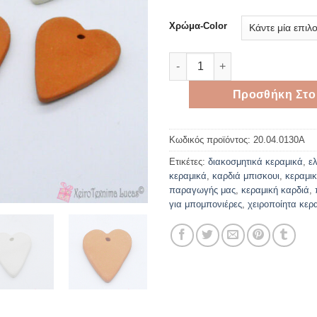
Χρώμα-Color
Κεραμική καρδιά μπίσκουι 6*
Προσθήκη Στο
Κωδικός προϊόντος:
20.04.0130A
Ετικέτες:
διακοσμητικά κεραμικά
,
ε
κεραμικά
,
καρδιά μπισκουι
,
κεραμι
παραγωγής μας
,
κεραμική καρδιά
,
για μπομπονιέρες
,
χειροποίητα κερ