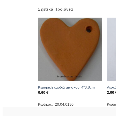
Σχετικά Προϊόντα
ι καμπάνα 7*6cm
Κεραμική καρδιά μπίσκουι 4*3.8cm
Λευκό
0,60
€
2,00
125
Κωδικός: 20.04.0130
Κωδι