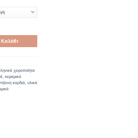
4.5cm ποσότητα
 Καλάθι
λληνικά χειροποίητα
κά
,
κεραμικά
πήλινη καρδιά
,
υλικά
αμικά