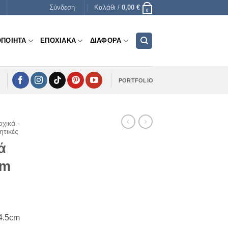
Σύνδεση
Καλάθι /
0,00
€
0
ΟΠΟΙΗΤΑ
ΕΠΟΧΙΑΚΑ
ΔΙΑΦΟΡΑ
PORTFOLIO
χικά -
ητικές
ά
cm
*4.5cm