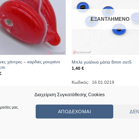
ΕΞΑΝΤΛΗΜΈΝΟ
νες χάντρες – καρδιές μουράνο
Μπλε γυάλινα μάτια 8mm σετ5
2cm
1,40
€
€
Κωδικός: 16.01.0219
κός: 16.01.0274
Διαχείριση Συγκατάθεσης Cookies
ρεσίες μας.
ΑΠΟΔΈΧΟΜΑΙ
ΔΕ
ς
Πολιτική Επιστροφών Κι Αλλαγών
Συχνές Ερωτήσεις – Frequently Ask
ed by
Angellight