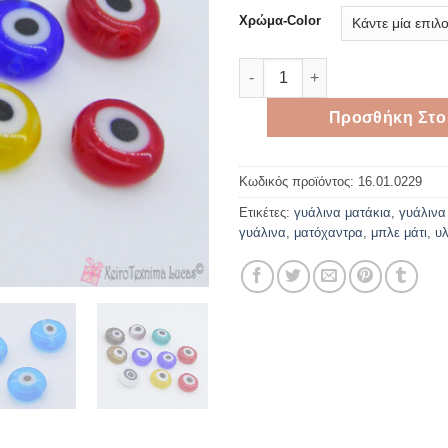
Χρώμα-Color
Γυάλινες χάντρες μάτια 8*4mm
Προσθήκη Στο
Κωδικός προϊόντος:
16.01.0229
Ετικέτες:
γυάλινα ματάκια
,
γυάλινα
γυάλινα
,
ματόχαντρα
,
μπλε μάτι
,
υλ