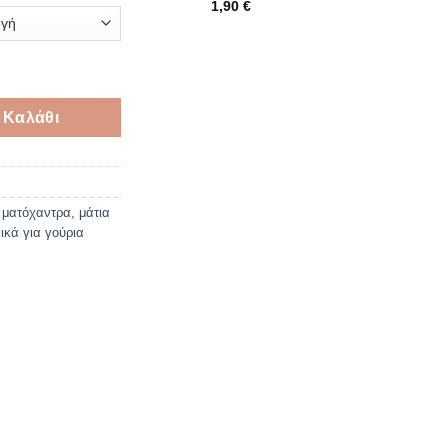
1,90
€
 σετ10 ποσότητα
 Καλάθι
 ματόχαντρα
,
μάτια
ικά για γούρια