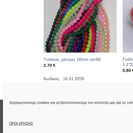
 ματάκια χάντρες
Γυάλι
Γυάλινες χάντρες 10mm σετ88
1,1*
2,70
€
0,80
Κωδικός: 16.01.0209
290
Κωδι
Χρησιμοποιούμε cookies για να βελτιστοποιούμε τον ιστότοπό μας και τις υπη
ΕΠΙΚΟΙΝΩΝΙΑ
ΟΡΟΙ ΧΡΗΣΗΣ
Στοιχεία Εταιρεία
ΟΡΟΙ ΧΡΗΣΗΣ
Copyright 2026 ©
Lucas Χειροτέχνημα
Power