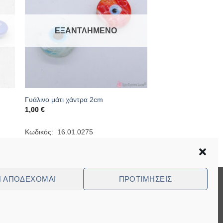
ΕΞΑΝΤΛΗΜΈΝΟ
Γυάλινο μάτι χάντρα 2cm
1,00
€
Κωδικός: 16.01.0275
Ν ΑΠΟΔΈΧΟΜΑΙ
ΠΡΟΤΙΜΉΣΕΙΣ
Visa
MasterCard
Cash
Bank
Cash
On
Transfer
on
ed Questions (FAQ)
Delivery
Pickup