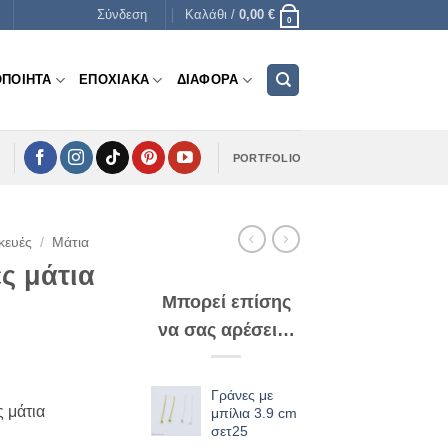
Σύνδεση
Καλάθι /
0,00
€
0
ΟΠΟΙΗΤΑ
ΕΠΟΧΙΑΚΑ
ΔΙΑΦΟΡΑ
PORTFOLIO
κευές
/
Μάτια
ς μάτια
Μπορεί επίσης
να σας αρέσει…
Γράνες με
ς μάτια
μπίλια 3.9 cm
σετ25