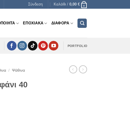
Σύνδεση
Καλάθι /
0,00
€
0
ΟΠΟΙΗΤΑ
ΕΠΟΧΙΑΚΑ
ΔΙΑΦΟΡΑ
PORTFOLIO
ινα
/
Ψάθινα
φάνι 40