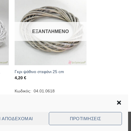
ΕΞΑΝΤΛΗΜΈΝΟ
ς
Γκρι ψάθινο στεφάνι 25 cm
4,20
€
Κωδικός: 04.01.0618
Ν ΑΠΟΔΈΧΟΜΑΙ
ΠΡΟΤΙΜΉΣΕΙΣ
Visa
MasterCard
Cash
Bank
Cash
On
Transfer
on