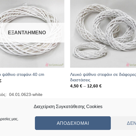
ΕΞΑΝΤΛΗΜΈΝΟ
Λευκό ψάθινο στεφάνι σε διάφορε
 ψάθινο στεφάνι 40 cm
διαστάσεις
€
Price
4,50
€
–
12,60
€
range:
4,50 €
κός: 04.01.0623-white
through
Κωδικός: 04.01.0536
12,60 €
Διαχείριση Συγκατάθεσης Cookies
ρεσίες μας.
ΑΠΟΔΈΧΟΜΑΙ
ΔΕ