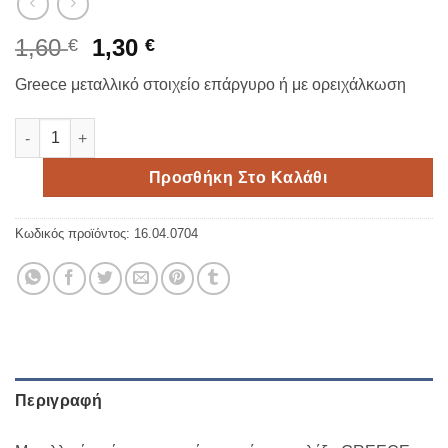
Original
Η
1,60
1,30
€
€
price
τρέχουσα
Greece μεταλλικό στοιχείο επάργυρο ή με ορειχάλκωση
was:
τιμή
1,60 €.
είναι:
Greece μεταλλικό στοιχείο 2.5cm σετ5 ποσότητα
1,30 €.
Προσθήκη Στο Καλάθι
Κωδικός προϊόντος:
16.04.0704
Περιγραφή