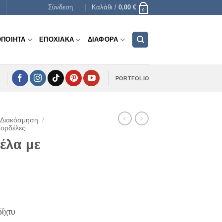
Σύνδεση
Καλάθι /
0,00
€
0
ΟΠΟΙΗΤΑ
ΕΠΟΧΙΑΚΑ
ΔΙΑΦΟΡΑ
PORTFOLIO
 Διακόσμηση
/
Κορδέλες
έλα με
δίχτυ