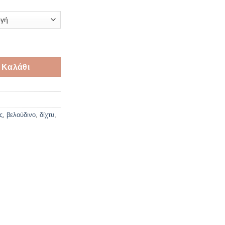
δίχτυ ποσότητα
 Καλάθι
ς
,
βελούδινο
,
δίχτυ
,