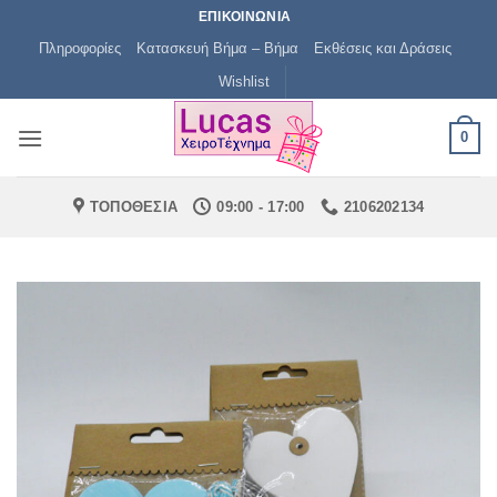
Μετάβαση
ΕΠΙΚΟΙΝΩΝΙΑ
στο
Πληροφορίες
Κατασκευή Βήμα – Βήμα
Εκθέσεις και Δράσεις
περιεχόμενο
Wishlist
0
ΤΟΠΟΘΕΣΙΑ
09:00 - 17:00
2106202134