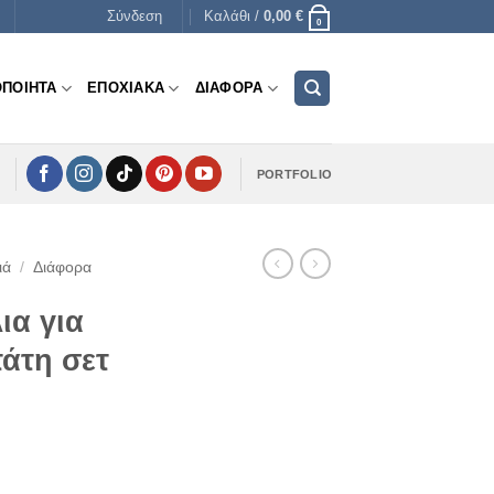
Σύνδεση
Καλάθι /
0,00
€
0
ΟΠΟΙΗΤΑ
ΕΠΟΧΙΑΚΑ
ΔΙΑΦΟΡΑ
PORTFOLIO
ιά
/
Διάφορα
ια για
τάτη σετ
e