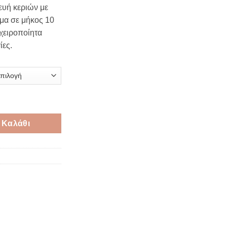
e:
ευή κεριών με
€
ιμα σε μήκος 10
ugh
 χειροποίητα
€
ίες.
ε ορθοστάτη σετ 10 τεμαχίων ποσότητα
 Καλάθι