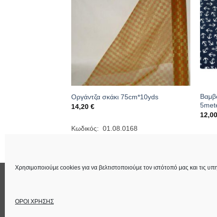
Βαμβ
60cm
Οργάντζα σκάκι 75cm*10yds
5met
ice
14,20
€
nge:
12,0
50 €
rough
218
Κωδικός: 01.08.0168
,50 €
Κωδι
Χρησιμοποιούμε cookies για να βελτιστοποιούμε τον ιστότοπό μας και τις υπη
ΕΠΙΚΟΙΝΩΝΙΑ
ΟΡΟΙ ΧΡΗΣΗΣ
Στοιχεία Εταιρεία
ΟΡΟΙ ΧΡΗΣΗΣ
Copyright 2026 ©
Lucas Χειροτέχνημα
Power