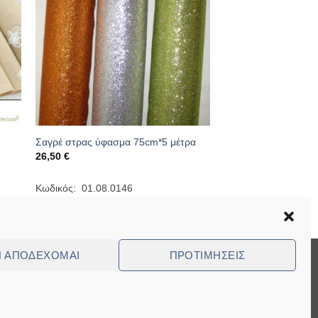
Σαγρέ στρας ύφασμα 75cm*5 μέτρα
26,50
€
Κωδικός: 01.08.0146
Ν ΑΠΟΔΈΧΟΜΑΙ
ΠΡΟΤΙΜΉΣΕΙΣ
Visa
MasterCard
Cash
Bank
Cash
On
Transfer
on
ed Questions (FAQ)
Delivery
Pickup