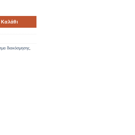
 48cm*5μέτρα ποσότητα
 Καλάθι
σμα διακόσμησης
,