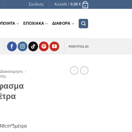
Σύνδεση
Καλάθι /
0,00
€
0
ΟΠΟΙΗΤΑ
ΕΠΟΧΙΑΚΑ
ΔΙΑΦΟΡΑ
PORTFOLIO
 Διακόσμηση
/
σης
ύφασμα
έτρα
 48cm*5μέτρα