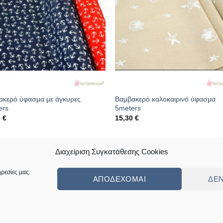
ακερό ύφασμα με άγκυρες
Βαμβακερό καλοκαιρινό ύφασμα
ers
5meters
0
€
15,30
€
κός: 01.08.0311
Κωδικός: 01.08.0287
Διαχείριση Συγκατάθεσης Cookies
ρεσίες μας.
ΑΠΟΔΈΧΟΜΑΙ
ΔΕ
ς
Πολιτική Επιστροφών Κι Αλλαγών
Συχνές Ερωτήσεις – Frequently Ask
ed by
Angellight