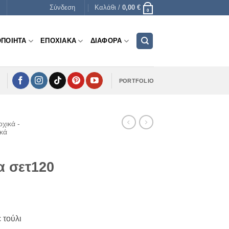
Σύνδεση
Καλάθι /
0,00
€
0
ΟΠΟΙΗΤΑ
ΕΠΟΧΙΑΚΑ
ΔΙΑΦΟΡΑ
PORTFOLIO
χικά -
ικά
α σετ120
 τούλι