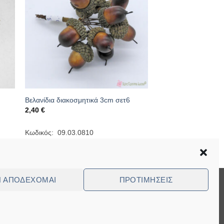
Βελανίδια διακοσμητικά 3cm σετ6
2,40
€
Κωδικός: 09.03.0810
Ν ΑΠΟΔΈΧΟΜΑΙ
ΠΡΟΤΙΜΉΣΕΙΣ
Visa
MasterCard
Cash
Bank
Cash
On
Transfer
on
ed Questions (FAQ)
Delivery
Pickup