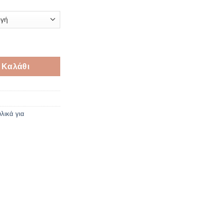
α σετ120 ποσότητα
 Καλάθι
υλικά για