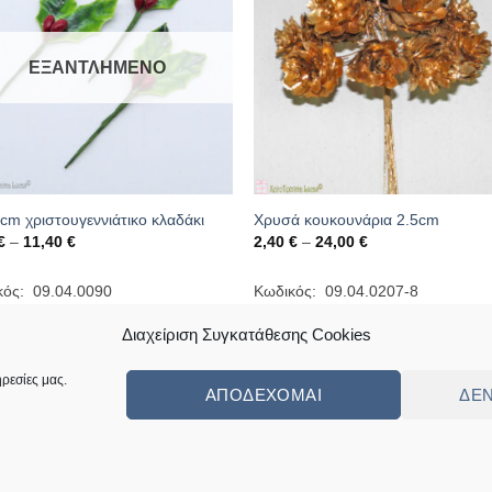
ΕΞΑΝΤΛΗΜΈΝΟ
cm χριστουγεννιάτικο κλαδάκι
Χρυσά κουκουνάρια 2.5cm
Price
Price
€
–
11,40
€
2,40
€
–
24,00
€
range:
range:
0,60 €
2,40 €
through
through
κός: 09.04.0090
Κωδικός: 09.04.0207-8
11,40 €
24,00 €
Διαχείριση Συγκατάθεσης Cookies
ρεσίες μας.
ΑΠΟΔΈΧΟΜΑΙ
ΔΕ
ς
Πολιτική Επιστροφών Κι Αλλαγών
Συχνές Ερωτήσεις – Frequently Ask
ed by
Angellight