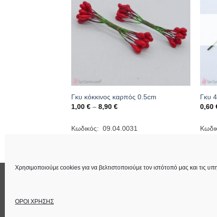
ά 3cm
Γκυ κόκκινος καρπός 0.5cm
Γκυ 4
ice
Price
1,00
€
–
8,90
€
0,60
nge:
range:
60 €
1,00 €
rough
through
197
Κωδικός: 09.04.0031
Κωδι
,00 €
8,90 €
Χρησιμοποιούμε cookies για να βελτιστοποιούμε τον ιστότοπό μας και τις υπη
ΕΠΙΚΟΙΝΩΝΙΑ
ΟΡΟΙ ΧΡΗΣΗΣ
Στοιχεία Εταιρεία
ΟΡΟΙ ΧΡΗΣΗΣ
Copyright 2026 ©
Lucas Χειροτέχνημα
Power