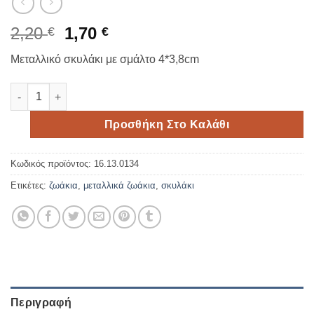
Original
Η
2,20
1,70
€
€
price
τρέχουσα
Μεταλλικό σκυλάκι με σμάλτο 4*3,8cm
was:
τιμή
2,20 €.
είναι:
Σκυλάκι μεταλλικό με σμάλτο ποσότητα
1,70 €.
Προσθήκη Στο Καλάθι
Κωδικός προϊόντος:
16.13.0134
Ετικέτες:
ζωάκια
,
μεταλλικά ζωάκια
,
σκυλάκι
Περιγραφή