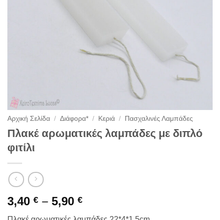
Αρχική Σελίδα
/
Διάφορα*
/
Κεριά
/
Πασχαλινές Λαμπάδες
Πλακέ αρωματικές λαμπάδες με διπλό
φιτίλι
Price
3,40
–
5,90
€
€
range:
Πλακέ αρωματικές λαμπάδες 22*4*1,5cm