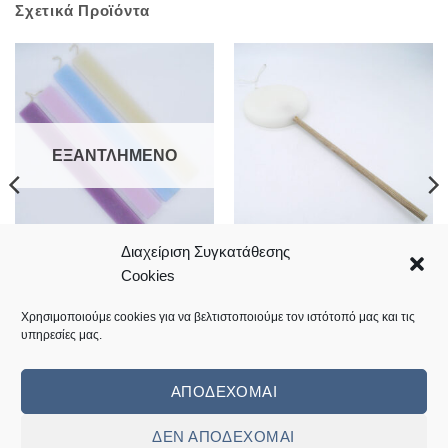
Σχετικά Προϊόντα
ΕΞΑΝΤΛΗΜΈΝΟ
Διαχείριση Συγκατάθεσης
Ανάγλυφες πλακέ σκρατς
Λευκό στρογγυλό γλειφιτζούρι
Cookies
λαμπάδες 33.5*4cm
λαμπάδα
6,90
€
6,20
€
Χρησιμοποιούμε cookies για να βελτιστοποιούμε τον ιστότοπό μας και τις
υπηρεσίες μας.
Κωδικός: 10.06.0051
Κωδικός: 10.06.0045
ΑΠΟΔΈΧΟΜΑΙ
ΔΕΝ ΑΠΟΔΈΧΟΜΑΙ
Visa
MasterCard
Cash
Bank
Cash