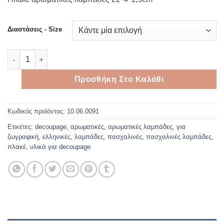
3,40 €
through
5,90 €
Διαστάσεις - Size
Πλακέ αρωματικές λαμπάδες με διπλό φιτίλι ποσότητα
Προσθήκη Στο Καλάθι
Κωδικός προϊόντος:
10.06.0091
Ετικέτες:
decoupage
,
αρωματικές
,
αρωματικές λαμπάδες
,
για
ζωγραφική
,
ελληνικές
,
λαμπάδες
,
πασχαλινές
,
πασχαλινές λαμπάδες
,
πλακέ
,
υλικά για decoupage