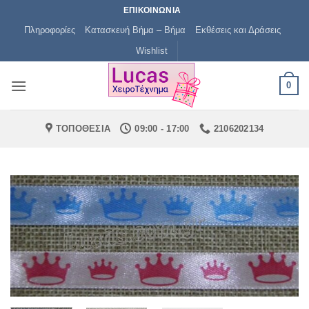
Μετάβαση
ΕΠΙΚΟΙΝΩΝΙΑ
στο
Πληροφορίες
Κατασκευή Βήμα – Βήμα
Εκθέσεις και Δράσεις
περιεχόμενο
Wishlist
0
ΤΟΠΟΘΕΣΙΑ
09:00 - 17:00
2106202134