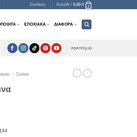
Σύνδεση
Καλάθι /
0,00
€
0
ΟΠΟΙΗΤΑ
ΕΠΟΧΙΑΚΑ
ΔΙΑΦΟΡΑ
PORTFOLIO
κευές
/
Ξύλινα
ινα
τ144