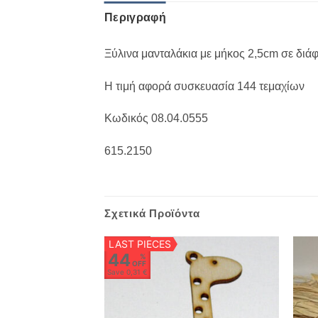
Περιγραφή
Ξύλινα μανταλάκια με μήκος 2,5cm σε δι
Η τιμή αφορά συσκευασία 144 τεμαχίων
Κωδικός 08.04.0555
615.2150
Σχετικά Προϊόντα
LAST PIECES
44
%
OFF
Save
0,31 €