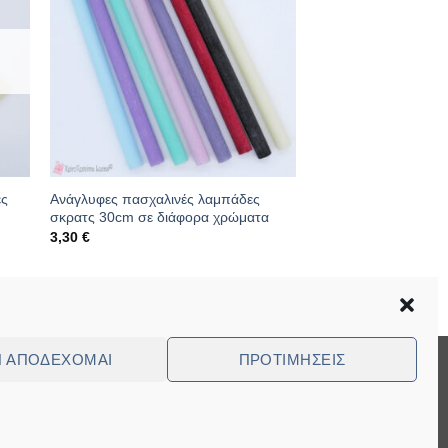
ες
Ανάγλυφες πασχαλινές λαμπάδες
σκρατς 30cm σε διάφορα χρώματα
3,30
€
Κωδικός: 10.06.0046
Ν ΑΠΟΔΈΧΟΜΑΙ
ΠΡΟΤΙΜΉΣΕΙΣ
Visa
MasterCard
Cash
Bank
Cash
On
Transfer
on
ed Questions (FAQ)
Delivery
Pickup