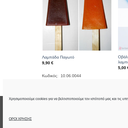
Οβάλ
έρι 35 εκατοστά
Λαμπάδα Παγωτό
λαμπ
9,90
€
5,00
033
Κωδικός: 10.06.0044
Κωδι
Χρησιμοποιούμε cookies για να βελτιστοποιούμε τον ιστότοπό μας και τις υπη
ΕΠΙΚΟΙΝΩΝΙΑ
ΟΡΟΙ ΧΡΗΣΗΣ
Στοιχεία Εταιρεία
ΟΡΟΙ ΧΡΗΣΗΣ
Copyright 2026 ©
Lucas Χειροτέχνημα
Power