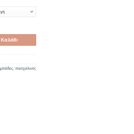
ά ποσότητα
 Καλάθι
μπάδες
,
πασχαλινές