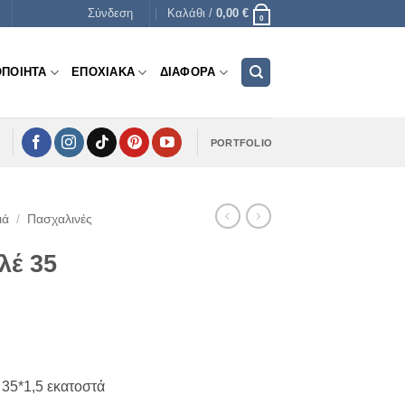
Σύνδεση
Καλάθι /
0,00
€
0
ΟΠΟΙΗΤΑ
ΕΠΟΧΙΑΚΑ
ΔΙΑΦΟΡΑ
PORTFOLIO
ιά
/
Πασχαλινές
λέ 35
35*1,5 εκατοστά