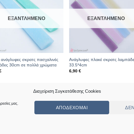
ΕΞΑΝΤΛΗΜΈΝΟ
ΕΞΑΝΤΛΗΜΈΝΟ
 ανάγλυφες σκρατς πασχαλινές
Ανάγλυφες πλακέ σκρατς λαμπάδ
άδες 30cm σε πολλά χρώματα
33.5*4cm
€
6,90
€
κός: 10.06.0107
Κωδικός: 10.06.0051
Διαχείριση Συγκατάθεσης Cookies
ρεσίες μας.
ΑΠΟΔΈΧΟΜΑΙ
ΔΕ
ς
Πολιτική Επιστροφών Κι Αλλαγών
Συχνές Ερωτήσεις – Frequently Ask
ed by
Angellight