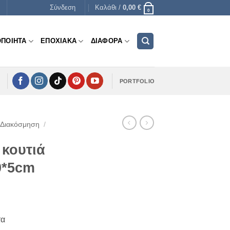
Σύνδεση
Καλάθι /
0,00
€
0
ΟΠΟΙΗΤΑ
ΕΠΟΧΙΑΚΑ
ΔΙΑΦΟΡΑ
PORTFOLIO
 Διακόσμηση
/
 κουτιά
0*5cm
τα