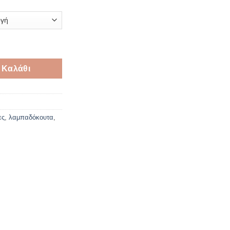
δας 42*10*5cm ποσότητα
 Καλάθι
ες
,
λαμπαδόκουτα
,