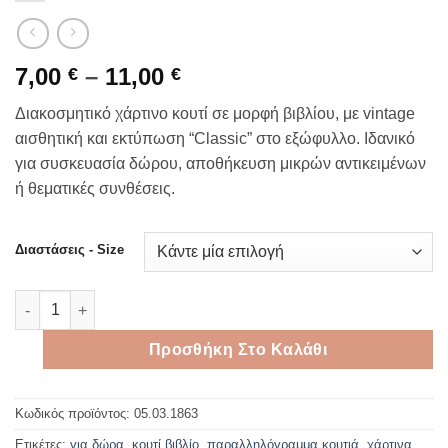
Price
7,00
–
11,00
€
€
range:
Διακοσμητικό χάρτινο κουτί σε μορφή βιβλίου, με vintage
7,00 €
αισθητική και εκτύπωση “Classic” στο εξώφυλλο. Ιδανικό
through
για συσκευασία δώρου, αποθήκευση μικρών αντικειμένων
11,00 €
ή θεματικές συνθέσεις.
Διαστάσεις - Size
Χάρτινο κουτί βιβλίο Classic με vintage σχέδιο και χρυσές λεπ
Προσθήκη Στο Καλάθι
Κωδικός προϊόντος:
05.03.1863
Ετικέτες:
για δώρα
,
κουτί βιβλίο
,
παραλληλόγραμμα κουτιά
,
χάρτινα