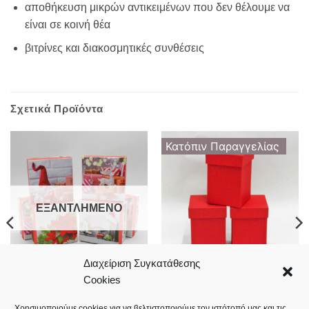
αποθήκευση μικρών αντικειμένων που δεν θέλουμε να
είναι σε κοινή θέα
βιτρίνες και διακοσμητικές συνθέσεις
Σχετικά Προϊόντα
Κατόπιν Παραγγελίας
ΕΞΑΝΤΛΗΜΈΝΟ
Διαχείριση Συγκατάθεσης
Cookies
Τετράγωνα χριστουγεννιάτικα
Κόκκινο χάρτινο κουτί
κουτιά
8*8*12cm
Price
2,30
€
2,60
€
–
3,60
€
Χρησιμοποιούμε cookies για να βελτιστοποιούμε τον ιστότοπό μας και τις