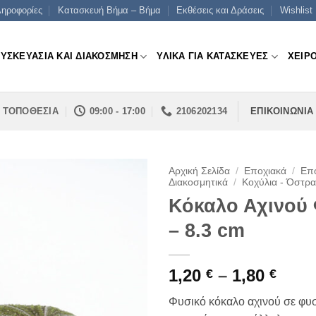
ηροφορίες
Κατασκευή Βήμα – Βήμα
Εκθέσεις και Δράσεις
Wishlist
ΣΥΣΚΕΥΑΣΙΑ ΚΑΙ ΔΙΑΚΟΣΜΗΣΗ
ΥΛΙΚΑ ΓΙΑ ΚΑΤΑΣΚΕΥΕΣ
ΧΕΙΡ
ΤΟΠΟΘΕΣΙΑ
09:00 - 17:00
2106202134
ΕΠΙΚΟΙΝΩΝΙΑ
Αρχική Σελίδα
/
Εποχιακά
/
Επο
Διακοσμητικά
/
Κοχύλια - Όστρ
Κόκαλο Αχινού 
– 8.3 cm
Pric
1,20
–
1,80
€
€
rang
Φυσικό κόκαλο αχινού σε φυ
1,20 