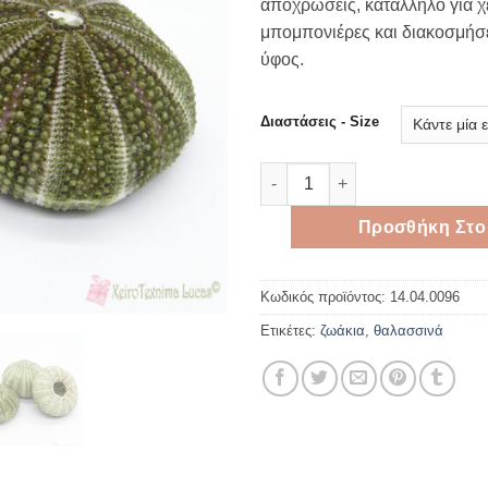
αποχρώσεις, κατάλληλο για χε
thro
μπομπονιέρες και διακοσμήσ
1,80 
ύφος.
Διαστάσεις - Size
Κόκαλο Αχινού Φυσικό 6 - 8.3
Προσθήκη Στο
Κωδικός προϊόντος:
14.04.0096
Ετικέτες:
ζωάκια
,
θαλασσινά