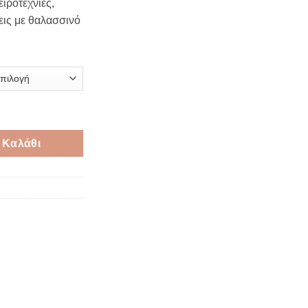
ιροτεχνίες,
ugh
εις με θαλασσινό
€
 cm ποσότητα
 Καλάθι