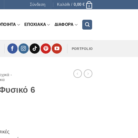
Σύνδεση
Καλάθι /
0,00
€
0
ΟΠΟΙΗΤΑ
ΕΠΟΧΙΑΚΑ
ΔΙΑΦΟΡΑ
PORTFOLIO
χικά -
ακα
Φυσικό 6
e
e:
σικές
€