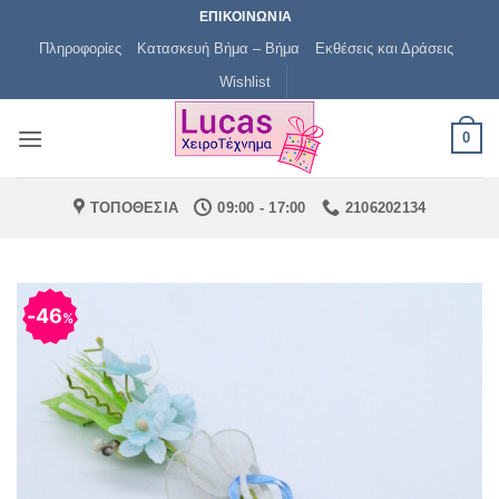
Μετάβαση
ΕΠΙΚΟΙΝΩΝΙΑ
στο
Πληροφορίες
Κατασκευή Βήμα – Βήμα
Εκθέσεις και Δράσεις
περιεχόμενο
Wishlist
0
ΤΟΠΟΘΕΣΙΑ
09:00 - 17:00
2106202134
46
%