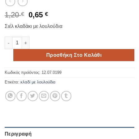
Original
Η
1,20
0,65
€
€
price
τρέχουσα
Σιέλ κλαδάκι με λουλούδια
was:
τιμή
1,20 €.
είναι:
Σιέλ κλαδάκι με λουλούδια 24cm ποσότητα
0,65 €.
Προσθήκη Στο Καλάθι
Κωδικός προϊόντος:
12.07.0199
Ετικέτα:
κλαδί με λουλούδια
Περιγραφή