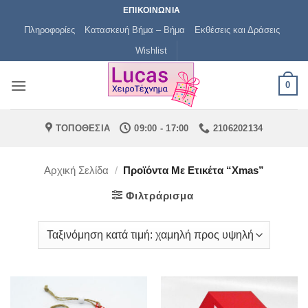
Μετάβαση
ΕΠΙΚΟΙΝΩΝΙΑ
στο
Πληροφορίες
Κατασκευή Βήμα – Βήμα
Εκθέσεις και Δράσεις
περιεχόμενο
Wishlist
0
ΤΟΠΟΘΕΣΙΑ
09:00 - 17:00
2106202134
Αρχική Σελίδα
/
Προϊόντα Με Ετικέτα “xmas”
Φιλτράρισμα