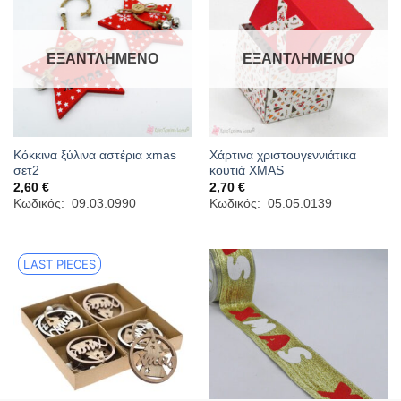
ΕΞΑΝΤΛΗΜΈΝΟ
ΕΞΑΝΤΛΗΜΈΝΟ
Κόκκινα ξύλινα αστέρια xmas
Χάρτινα χριστουγεννιάτικα
σετ2
κουτιά XMAS
2,60
€
2,70
€
Κωδικός: 09.03.0990
Κωδικός: 05.05.0139
LAST PIECES