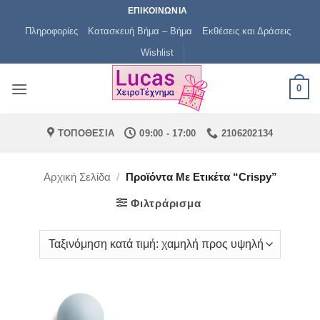
Μετάβαση
ΕΠΙΚΟΙΝΩΝΙΑ
στο
Πληροφορίες
Κατασκευή Βήμα – Βήμα
Εκθέσεις και Δράσεις
περιεχόμενο
Wishlist
0
ΤΟΠΟΘΕΣΙΑ
09:00 - 17:00
2106202134
Αρχική Σελίδα
/
Προϊόντα Με Ετικέτα “Crispy”
Φιλτράρισμα