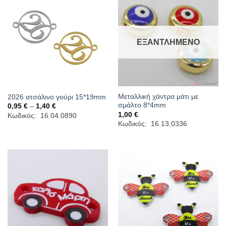
ΕΞΑΝΤΛΗΜΈΝΟ
Μεταλλική χάντρα μάτι με
2026 ατσάλινο γούρι 15*19mm
σμάλτο 8*4mm
Price
0,95
€
–
1,40
€
range:
1,00
€
Κωδικός: 16.04.0890
0,95 €
Κωδικός: 16.13.0336
through
1,40 €