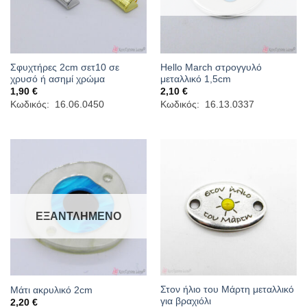
Σφυχτήρες 2cm σετ10 σε
Hello March στρογγυλό
χρυσό ή ασημί χρώμα
μεταλλικό 1,5cm
1,90
€
2,10
€
Κωδικός: 16.06.0450
Κωδικός: 16.13.0337
ΕΞΑΝΤΛΗΜΈΝΟ
Στον ήλιο του Μάρτη μεταλλικό
Μάτι ακρυλικό 2cm
για βραχιόλι
2,20
€