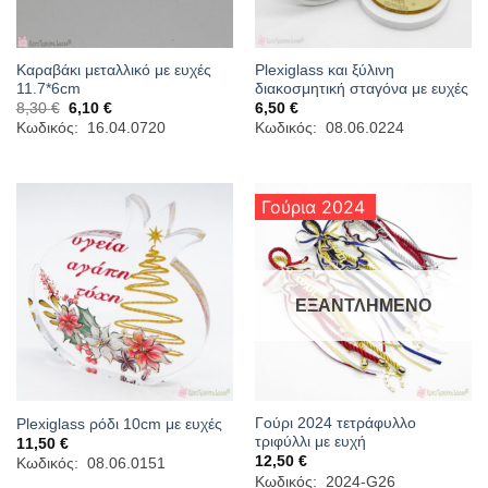
Καραβάκι μεταλλικό με ευχές
Plexiglass και ξύλινη
11.7*6cm
διακοσμητική σταγόνα με ευχές
Original
Η
8,30
€
6,10
€
6,50
€
price
τρέχουσα
Κωδικός: 16.04.0720
Κωδικός: 08.06.0224
was:
τιμή
8,30 €.
είναι:
6,10 €.
Γούρια 2024
ΕΞΑΝΤΛΗΜΈΝΟ
Γούρι 2024 τετράφυλλο
Plexiglass ρόδι 10cm με ευχές
τριφύλλι με ευχή
11,50
€
12,50
€
Κωδικός: 08.06.0151
Κωδικός: 2024-G26