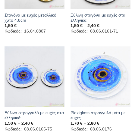
Σταγόνα με ευχές μεταλλικό
Ξύλινη σταγόνα με ευχές στα
χυτό 4.8cm
ελληνικά
Price
1,50
€
1,50
€
–
2,40
€
range:
Κωδικός: 16.04.0807
Κωδικός: 08.06.0161-71
1,50 €
through
2,40 €
Ξύλινο στρογγυλό με ευχές στα
Plexiglass στρογγυλό μάτι με
ελληνικά
ευχές
Price
Price
1,50
€
–
2,40
€
1,70
€
–
2,60
€
range:
range:
Κωδικός: 08.06.0165-75
Κωδικός: 08.06.0176
1,50 €
1,70 €
through
through