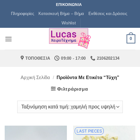
Μετάβαση
ΕΠΙΚΟΙΝΩΝΙΑ
στο
Πληροφορίες
Κατασκευή Βήμα – Βήμα
Εκθέσεις και Δράσεις
περιεχόμενο
Wishlist
0
ΤΟΠΟΘΕΣΙΑ
09:00 - 17:00
2106202134
Αρχική Σελίδα
/
Προϊόντα Με Ετικέτα “τύχη”
Φιλτράρισμα
LAST PIECES