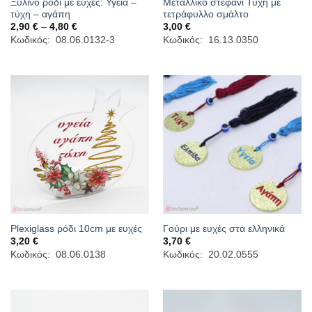
Ξύλινο ρόδι με ευχές: Υγεία –
Μεταλλικό στεφάνι Τύχη με
τύχη – αγάπη
τετράφυλλο σμάλτο
Price
2,90
€
–
4,80
€
3,00
€
range:
Κωδικός: 08.06.0132-3
Κωδικός: 16.13.0350
2,90 €
through
4,80 €
Plexiglass ρόδι 10cm με ευχές
Γούρι με ευχές στα ελληνικά
3,20
€
3,70
€
Κωδικός: 08.06.0138
Κωδικός: 20.02.0555