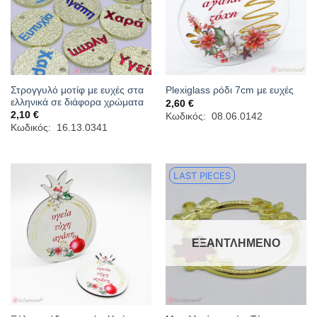
Στρογγυλό μοτίφ με ευχές στα
Plexiglass ρόδι 7cm με ευχές
ελληνικά σε διάφορα χρώματα
2,60
€
2,10
€
Κωδικός: 08.06.0142
Κωδικός: 16.13.0341
LAST PIECES
ΕΞΑΝΤΛΗΜΈΝΟ