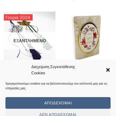
Γούρια 2024
ΕΞΑΝΤΛΗΜΈΝΟ
Διαχείριση Συγκατάθεσης
Ξύλινη χριστουγεννιάτικη
Καράβι με ευχές σε γούρι 2024
Cookies
πλακέτα με ευχές για τύχη υγεία
17,00
€
και αγάπη
Κωδικός: 20.02.0477
17,50
€
Χρησιμοποιούμε cookies για να βελτιστοποιούμε τον ιστότοπό μας και τις
Κωδικός: 08.06.0276
υπηρεσίες μας.
ΑΠΟΔΈΧΟΜΑΙ
ΔΕΝ ΑΠΟΔΈΧΟΜΑΙ