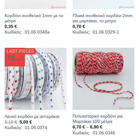
Κορδόνι συνθετικό 1mm με το
Πλακέ συνθετικό κορδόνι 2mm
μέτρο
για μαρτάκια, το μέτρο
0,35
€
0,70
€
Κωδικός: 01.06.0348a
Κωδικός: 01.06.0329-1
LAST PIECES
18
%
OFF
Up to
1,10 €
Πολυεστερικό κορδόνι για
Λευκό κορδόνι με αστεράκια
Μαρτάκια 100 μέτρα
Original
Η
6,10
€
5,00
€
price
τρέχουσα
Price
6,70
€
–
6,90
€
Κωδικός: 01.06.0374
was:
τιμή
range:
Κωδικός: 01.06.0346
6,10 €.
είναι:
6,70 €
5,00 €.
through