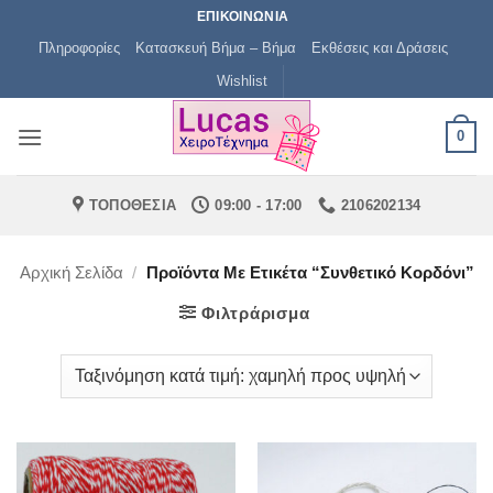
Μετάβαση
ΕΠΙΚΟΙΝΩΝΙΑ
στο
Πληροφορίες
Κατασκευή Βήμα – Βήμα
Εκθέσεις και Δράσεις
περιεχόμενο
Wishlist
0
ΤΟΠΟΘΕΣΙΑ
09:00 - 17:00
2106202134
Αρχική Σελίδα
/
Προϊόντα Με Ετικέτα “συνθετικό Κορδόνι”
Φιλτράρισμα