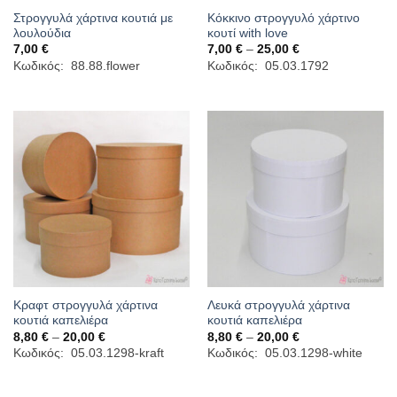
Στρογγυλά χάρτινα κουτιά με
Κόκκινο στρογγυλό χάρτινο
λουλούδια
κουτί with love
Price
7,00
€
7,00
€
–
25,00
€
range:
Κωδικός: 88.88.flower
Κωδικός: 05.03.1792
7,00 €
through
25,00 €
Κραφτ στρογγυλά χάρτινα
Λευκά στρογγυλά χάρτινα
κουτιά καπελιέρα
κουτιά καπελιέρα
Price
Price
8,80
€
–
20,00
€
8,80
€
–
20,00
€
range:
range:
Κωδικός: 05.03.1298-kraft
Κωδικός: 05.03.1298-white
8,80 €
8,80 €
through
through
20,00 €
20,00 €