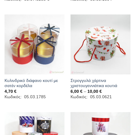
4,00 €
4,00 €
through
through
6,00 €
15,50 €
Κυλινδρικό διάφανο κουτί με
Στρογγυλά χάρτινα
σατέν κορδέλα
χριστουγεννιάτικα κουτιά
Price
4,70
€
6,00
€
–
10,00
€
range:
Κωδικός: 05.03.1785
Κωδικός: 05.03.0621
6,00 €
through
10,00 €