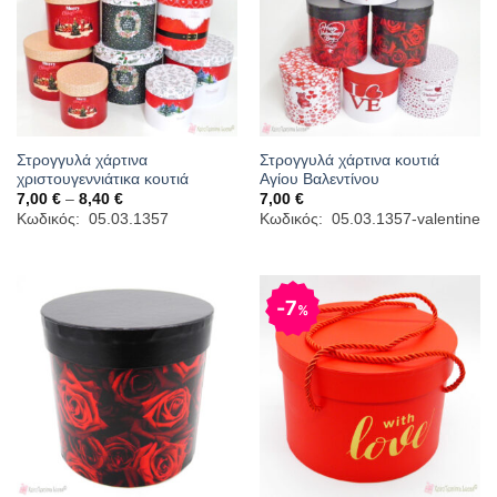
Στρογγυλά χάρτινα
Στρογγυλά χάρτινα κουτιά
χριστουγεννιάτικα κουτιά
Αγίου Βαλεντίνου
Price
7,00
€
–
8,40
€
7,00
€
range:
Κωδικός: 05.03.1357
Κωδικός: 05.03.1357-valentine
7,00 €
through
8,40 €
7
%