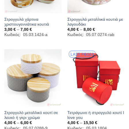
Στρογγυλά χάρτινα
Στρογγυλά μεταλλικά κουτιά με
χριστουγεννιάτικα κουτιά
λαγουδάκι
Price
Price
3,00
€
–
7,00
€
4,00
€
–
8,00
€
range:
range:
Κωδικός: 05.03.1424-a
Κωδικός: 05.07.0274-rab
3,00 €
4,00 €
through
through
7,00 €
8,00 €
LAST PIECES
Στρογγυλό μεταλλικό κουτί σε
Τετράγωνο ή στρογγυλό κουτί I
λευκό ή γκρι χρώμα
love you
Price
Price
4,00
€
–
6,00
€
4,00
€
–
15,50
€
range:
range:
Κωδικός: 05.07.0288-9
Κωδικός: 05.03.1804