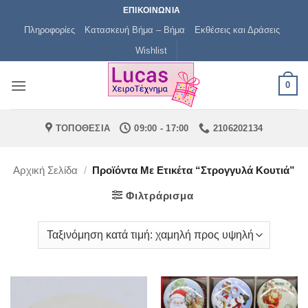
Μετάβαση
ΕΠΙΚΟΙΝΩΝΙΑ
στο
Πληροφορίες
Κατασκευή Βήμα – Βήμα
Εκθέσεις και Δράσεις
περιεχόμενο
Wishlist
0
ΤΟΠΟΘΕΣΙΑ
09:00 - 17:00
2106202134
Αρχική Σελίδα
/
Προϊόντα Με Ετικέτα “στρογγυλά Κουτιά”
Φιλτράρισμα