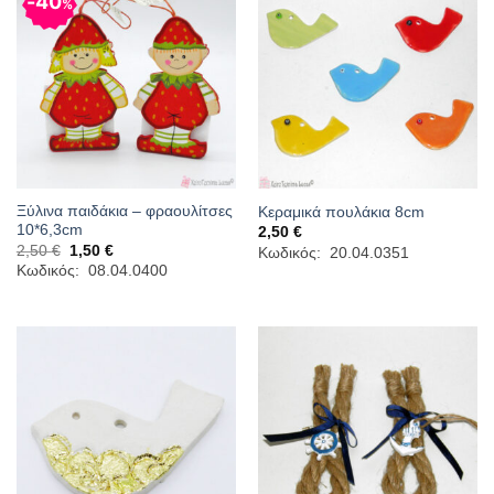
40
%
Ξύλινα παιδάκια – φραουλίτσες
Κεραμικά πουλάκια 8cm
10*6,3cm
2,50
€
Original
Η
2,50
€
1,50
€
Κωδικός: 20.04.0351
price
τρέχουσα
Κωδικός: 08.04.0400
was:
τιμή
2,50 €.
είναι:
1,50 €.