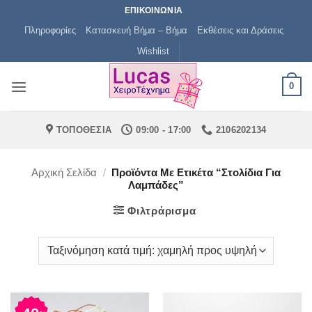
Μετάβαση
ΕΠΙΚΟΙΝΩΝΙΑ
στο
Πληροφορίες
Κατασκευή Βήμα – Βήμα
Εκθέσεις και Δράσεις
περιεχόμενο
Wishlist
0
ΤΟΠΟΘΕΣΙΑ
09:00 - 17:00
2106202134
Αρχική Σελίδα
/
Προϊόντα Με Ετικέτα “στολίδια Για
Λαμπάδες”
Φιλτράρισμα