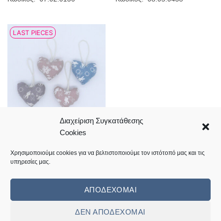
LAST PIECES
Διαχείριση Συγκατάθεσης
Cookies
Καρδιές υφασμάτινα
μαξιλαράκια 6.5cm set4
5,00
€
Χρησιμοποιούμε cookies για να βελτιστοποιούμε τον ιστότοπό μας και τις
Κωδικός: 07.02.0137
υπηρεσίες μας.
ΑΠΟΔΈΧΟΜΑΙ
ΔΕΝ ΑΠΟΔΈΧΟΜΑΙ
Visa
MasterCard
Cash
Bank
Cash