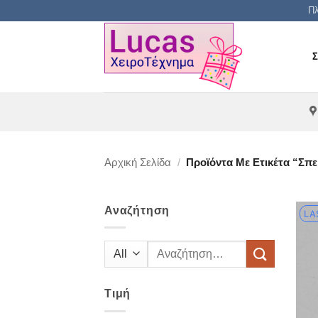
Μετάβαση
Πλ
στο
περιεχόμενο
Αρχική Σελίδα
/
Προϊόντα Με Ετικέτα “σπε
Αναζήτηση
LA
Αναζήτηση
για:
Τιμή