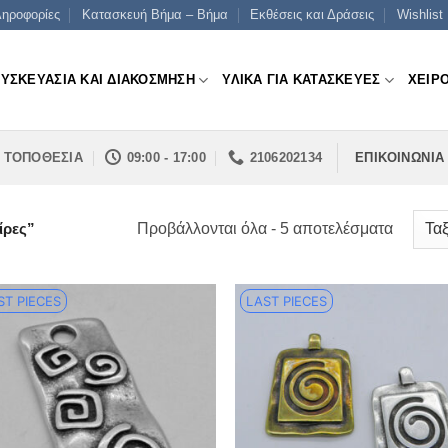
ηροφορίες
Κατασκευή Βήμα – Βήμα
Εκθέσεις και Δράσεις
Wishlist
ΣΥΣΚΕΥΑΣΙΑ ΚΑΙ ΔΙΑΚΟΣΜΗΣΗ
ΥΛΙΚΑ ΓΙΑ ΚΑΤΑΣΚΕΥΕΣ
ΧΕΙΡ
ΤΟΠΟΘΕΣΙΑ
09:00 - 17:00
2106202134
ΕΠΙΚΟΙΝΩΝΙΑ
Sorted
Προβάλλονται όλα - 5 αποτελέσματα
ίρες”
by
price:
ST PIECES
LAST PIECES
low
to
high