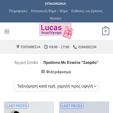
Μετάβαση
ΕΠΙΚΟΙΝΩΝΙΑ
στο
Πληροφορίες
Κατασκευή Βήμα – Βήμα
Εκθέσεις και Δράσεις
περιεχόμενο
Wishlist
0
ΤΟΠΟΘΕΣΙΑ
09:00 - 17:00
2106202134
Αρχική Σελίδα
/
Προϊόντα Με Ετικέτα “σκόρδο”
Φιλτράρισμα
LAST PIECES
LAST PIECES