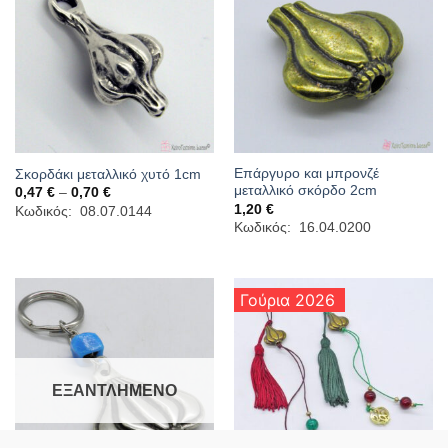
Επάργυρο και μπρονζέ
Σκορδάκι μεταλλικό χυτό 1cm
μεταλλικό σκόρδο 2cm
Price
0,47
€
–
0,70
€
range:
1,20
€
Κωδικός: 08.07.0144
0,47 €
Κωδικός: 16.04.0200
through
0,70 €
Γούρια 2026
ΕΞΑΝΤΛΗΜΈΝΟ